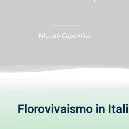
Niccolò Copernico
Florovivaismo in Ital