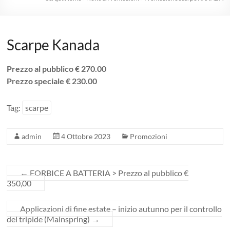
1975
professionisti
Scarpe Kanada
nel
florovivaismo
Prezzo al pubblico € 270.00
Prezzo speciale € 230.00
Agricoltura
|
Tag:
scarpe
Hobbystica
|
admin
4 Ottobre 2023
Promozioni
Giardinaggio
|
Consulenze
←
FORBICE A BATTERIA > Prezzo al pubblico €
Agrarie
350,00
Applicazioni di fine estate – inizio autunno per il controllo
del tripide (Mainspring)
→