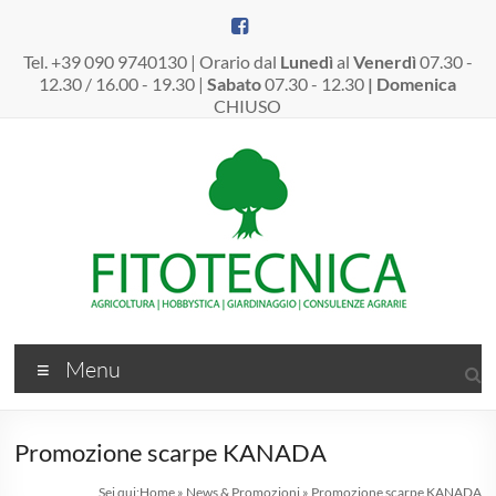
Salta
al
contenuto
Tel. +39 090 9740130 | Orario dal
Lunedì
al
Venerdì
07.30 -
12.30 / 16.00 - 19.30 |
Sabato
07.30 - 12.30
| Domenica
CHIUSO
Fitotecnica
Menu
Srl
–
Promozione scarpe KANADA
Dal
Sei qui:
Home
»
News & Promozioni
»
Promozione scarpe KANADA