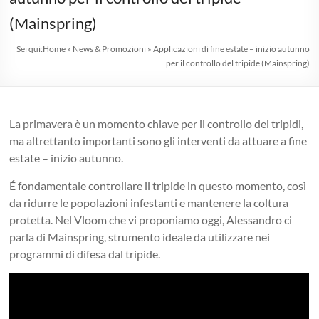
1975
(Mainspring)
professionisti
Sei qui:
Home
»
News & Promozioni
»
Applicazioni di fine estate – inizio autunno
nel
per il controllo del tripide (Mainspring)
florovivaismo
La primavera è un momento chiave per il controllo dei tripidi,
Agricoltura
ma altrettanto importanti sono gli interventi da attuare a fine
|
estate – inizio autunno.
Hobbystica
|
É fondamentale controllare il tripide in questo momento, così
Giardinaggio
da ridurre le popolazioni infestanti e mantenere la coltura
|
protetta. Nel Vloom che vi proponiamo oggi, Alessandro ci
Consulenze
parla di Mainspring, strumento ideale da utilizzare nei
Agrarie
programmi di difesa dal tripide.