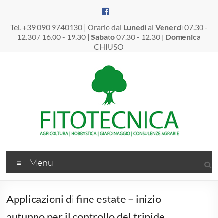
Salta
al
contenuto
Tel. +39 090 9740130 | Orario dal
Lunedì
al
Venerdì
07.30 -
12.30 / 16.00 - 19.30 |
Sabato
07.30 - 12.30
| Domenica
CHIUSO
Fitotecnica
Menu
Srl
–
Applicazioni di fine estate – inizio
Dal
autunno per il controllo del tripide