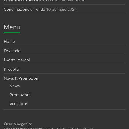
Concimazione di fondo
10 Gennaio 2024
Menù
Home
L’Azienda
I nostri marchi
Prodotti
News & Promozioni
News
Promozioni
Vedi tutto
Orario negozio:
Dal
Lunedì
al
Venerdì 07.30 - 12.30
/
16.00 - 19.30