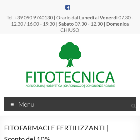
Salta
al
contenuto
Tel. +39 090 9740130 | Orario dal
Lunedì
al
Venerdì
07.30 -
12.30 / 16.00 - 19.30 |
Sabato
07.30 - 12.30
| Domenica
CHIUSO
Fitotecnica
Menu
Srl
–
FITOFARMACI E FERTILIZZANTI |
Dal
Sconto del 10%