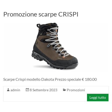
1975
professionisti
Promozione scarpe CRISPI
nel
florovivaismo
Agricoltura
|
Hobbystica
|
Giardinaggio
|
Scarpe Crispi modello Dakota Prezzo speciale € 180.00
Consulenze
Agrarie
admin
8 Settembre 2023
Promozioni
Leggi tutto