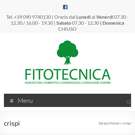
Salta
al
contenuto
Tel. +39 090 9740130 | Orario dal
Lunedì
al
Venerdì
07.30 -
12.30 / 16.00 - 19.30 |
Sabato
07.30 - 12.30
| Domenica
CHIUSO
Fitotecnica
Menu
Srl
–
crispi
Sei qui:
Home
»
crispi
Dal