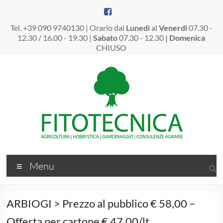
Salta
al
contenuto
Tel. +39 090 9740130 | Orario dal
Lunedì
al
Venerdì
07.30 -
12.30 / 16.00 - 19.30 |
Sabato
07.30 - 12.30
| Domenica
CHIUSO
Fitotecnica
Menu
Srl
–
ARBIOGI > Prezzo al pubblico € 58,00 –
Dal
Offerta per cartone € 47,00/lt