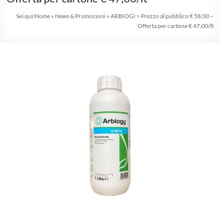
1975
Sei qui:
Home
»
News & Promozioni
»
ARBIOGI > Prezzo al pubblico € 58,00 –
professionisti
Offerta per cartone € 47,00/lt
nel
florovivaismo
Agricoltura
|
Hobbystica
|
Giardinaggio
|
Consulenze
Agrarie