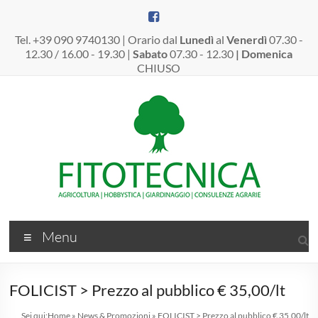
Salta
al
contenuto
Tel. +39 090 9740130 | Orario dal
Lunedì
al
Venerdì
07.30 -
12.30 / 16.00 - 19.30 |
Sabato
07.30 - 12.30
| Domenica
CHIUSO
Fitotecnica
Menu
Srl
–
FOLICIST > Prezzo al pubblico € 35,00/lt
Dal
Sei qui:
Home
»
News & Promozioni
»
FOLICIST > Prezzo al pubblico € 35,00/lt