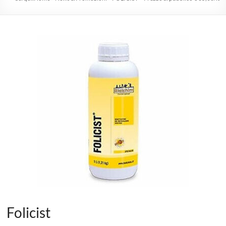
1975
professionisti
nel
florovivaismo
Agricoltura
|
Hobbystica
|
Giardinaggio
|
Consulenze
Agrarie
Folicist