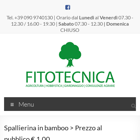
Salta
al
contenuto
Tel. +39 090 9740130 | Orario dal
Lunedì
al
Venerdì
07.30 -
12.30 / 16.00 - 19.30 |
Sabato
07.30 - 12.30
| Domenica
CHIUSO
Fitotecnica
Menu
Srl
–
Spallierina in bamboo > Prezzo al
Dal
pubblico € 1,00