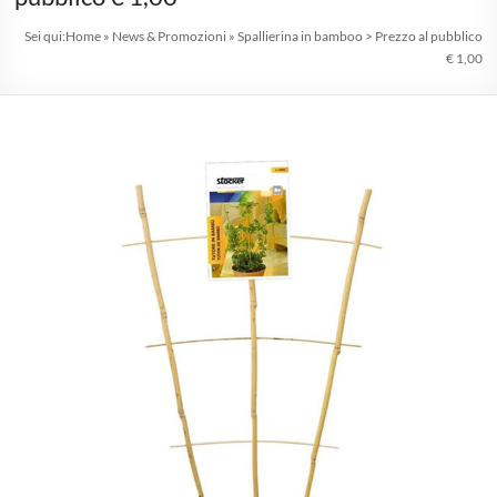
1975
Sei qui:
Home
»
News & Promozioni
»
Spallierina in bamboo > Prezzo al pubblico
professionisti
€ 1,00
nel
florovivaismo
Agricoltura
|
Hobbystica
|
Giardinaggio
|
Consulenze
Agrarie